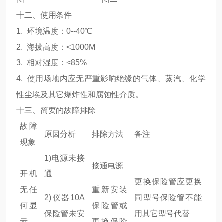
十二、使用条件
1. 环境温度：0--40℃
2. 海拔高度：<1000M
3. 相对湿度：<85%
4. 使用场地内应无严重影响绝缘的气体、蒸汽、化学
性尘埃及其它爆炸性和腐蚀性介质。
十三、简要的故障排除
故障
原因分析
排除方法
备注
现象
1)电源未接
接通电源
开机
通
更换保险管应更换
无任
重新安装
2)仪器10A
同型号保险管不能
何显
保险管或
保险管未安
用其它型号代替
示
更换保险