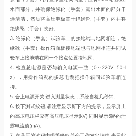
水面部分，并确保绝缘靴（手套）露出水面的部分干
燥清洁，然后将高压电极置于绝缘靴（手套）内并将
绝缘靴（手套）夹好。
3. 绝缘靴（手套）试验车上的接地端与地网相连，绝
缘靴（手套）操作箱面板接地端也与地网相连并同试
验车上接地端在同一个接点位置接地网。
4. 检查总电源是否与输入电源一致（0～220V 50H
z），用操作箱配的多芯电缆把操作箱同试验车相连
接。
5. 合上电源开关,进入测量状态，系统自检几秒钟。
6. 按下测试按钮,请注意显示屏下方的提示，显示屏上
的高压电压栏应有高压电压显示(kV),同时显示6路的泄
露电流值(mA)。
7. 在升压的过程中报警蜂鸣器会工作发出响声,表示此