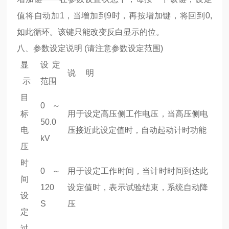
值将自动加1，当增加到9时，再按增加键，将回到0,
如此循环。该键只能改变反白显示的位。
八、参数设定说明 (请注意参数设定范围)
显
设定
说 明
示
范围
目
0 ～
标
用于设定高压侧工作电压，当高压侧电
50.0
电
压接近此设定值时，自动起动计时功能
kV
压
时
0 ～
用于设定工作时间，当计时时间到达此
间
120
设定值时，表示试验结束，系统自动降
设
S
压
定
过