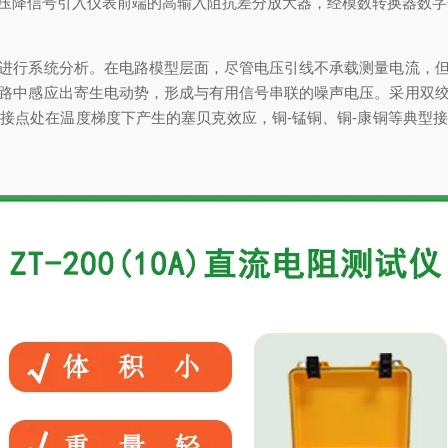
压降信号引入仪表前端的高输入阻抗差分放大器，经模数转换器数字
行系统分析。在电路模型层面，尽管电压引线不承载测量电流，但
路中感应出寄生电动势，形成与有用信号串联的噪声电压。采用双
接点处在温度梯度下产生的塞贝克效应，铜-锰铜、铜-康铜等典型