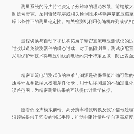
测量系统的噪声特性决定了分辨率的理论极限。前端放大器
制信号带宽、采用斩波稳零或相关检测技术将噪声基底压缩至低
噪比条件下的测量稳定性。相关检测则利用伪随机序列或锁相
量程切换与自动平衡机构拓展了精密直流电阻测试仪的适用
过渡以避免被测器件的瞬态过载。对于低阻测量，测试仪配置
采用保护环技术将电压引线的电场约束于特定区域，防止表面
精密直流电阻测试仪的校准与溯源是确保量值准确可靠的技
压等环境参数纳入校准条件记录，用于后续测量的不确定度评
误差范围，为精密测量结果的互认提供计量学依据。
随着低噪声模拟前端、高分辨率模数转换及数字信号处理技
沿领域提供了坚实的测试手段，推动电阻计量科学向更高精度