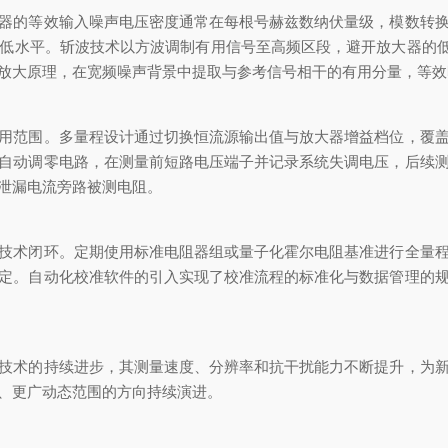
的等效输入噪声电压密度通常在每根号赫兹数纳伏量级，模数转换
水平。斩波技术以方波调制有用信号至高频区段，避开放大器的低频
放大原理，在宽频噪声背景中提取与参考信号相干的有用分量，等效
范围。多量程设计通过切换恒流源输出值与放大器增益档位，覆盖
自动调零电路，在测量前短路电压端子并记录系统失调电压，后续
泄漏电流旁路被测电阻。
术闭环。定期使用标准电阻器组或量子化霍尔电阻基准进行全量程
定。自动化校准软件的引入实现了校准流程的标准化与数据管理的
术的持续进步，其测量速度、分辨率和抗干扰能力不断提升，为新
、更广动态范围的方向持续演进。