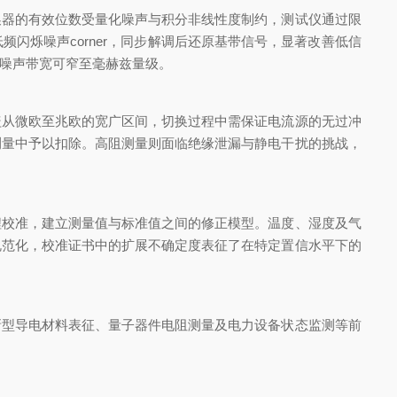
器的有效位数受量化噪声与积分非线性度制约，测试仪通过限
闪烁噪声corner，同步解调后还原基带信号，显著改善低信
噪声带宽可窄至毫赫兹量级。
从微欧至兆欧的宽广区间，切换过程中需保证电流源的无过冲
测量中予以扣除。高阻测量则面临绝缘泄漏与静电干扰的挑战，
校准，建立测量值与标准值之间的修正模型。温度、湿度及气
规范化，校准证书中的扩展不确定度表征了在特定置信水平下的
型导电材料表征、量子器件电阻测量及电力设备状态监测等前