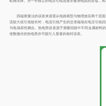
欧姆压降。另一对独立的电压引线连接至被测电阻的近端，将
四端测量法的误差来源需从电路模型与物理效应两个层面进
流较大或引线较长时，电流引线产生的交变磁场在电压引线回
与电场容性耦合。热电势误差源于测量回路中不同金属材料的
使数微伏的热电势亦可能引入显著的相对误差。