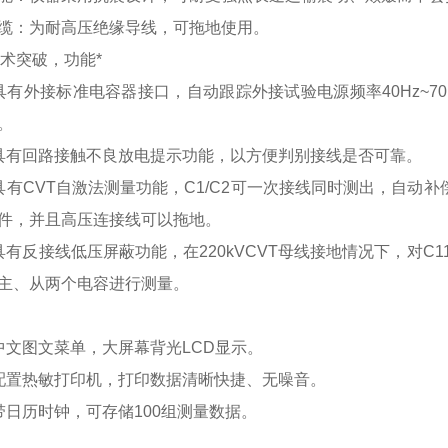
缆：为耐高压绝缘导线，可拖地使用。
5技术突破，功能*
具有外接标准电容器接口，自动跟踪外接试验电源频率40Hz~7
。
具有回路接触不良放电提示功能，以方便判别接线是否可靠。
具有CVT自激法测量功能，C1/C2可一次接线同时测出，自动
件，并且高压连接线可以拖地。
具有反接线低压屏蔽功能，在220kVCVT母线接地情况下，对C
主、从两个电容进行测量。
中文图文菜单，大屏幕背光LCD显示。
配置热敏打印机，打印数据清晰快捷、无噪音。
带日历时钟，可存储100组测量数据。