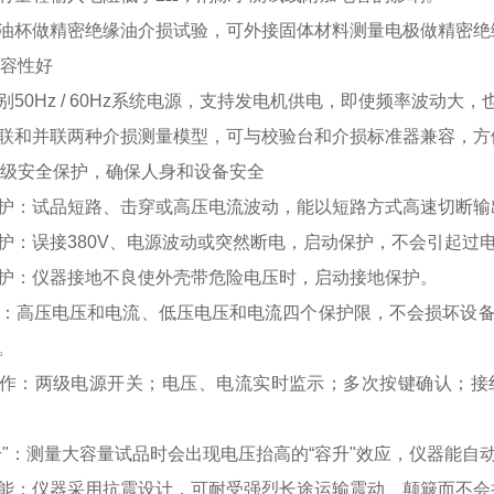
油杯做精密绝缘油介损试验，可外接固体材料测量电极做精密绝
3兼容性好
别50Hz / 60Hz系统电源，支持发电机供电，即使频率波动大
联和并联两种介损测量模型，可与校验台和介损标准器兼容，方
.4多级安全保护，确保人身和设备安全
护：试品短路、击穿或高压电流波动，能以短路方式高速切断输
护：误接380V、电源波动或突然断电，启动保护，不会引起过
护：仪器接地不良使外壳带危险电压时，启动接地保护。
 T：高压电压和电流、低压电压和电流四个保护限，不会损坏设备
。
作：两级电源开关；电压、电流实时监示；多次按键确认；接
升"：测量大容量试品时会出现电压抬高的“容升"效应，仪器能
能：仪器采用抗震设计，可耐受强烈长途运输震动、颠簸而不会