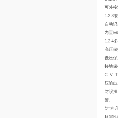
可外接
1.2.
自动识
内置串
1.2
高压保
低压保
接地保
C V
压输出
防误操
警。
防“容
抗震性