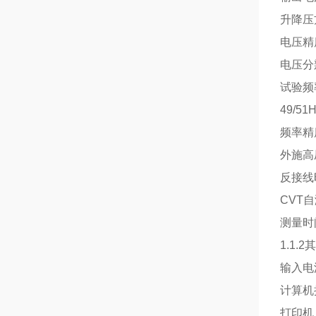
升降压
电压精度
电压分
试验频率
49/51
频率精度
外施高压
反接线时试
CVT
测量时
1.1.
输入电源
计算机
打印机