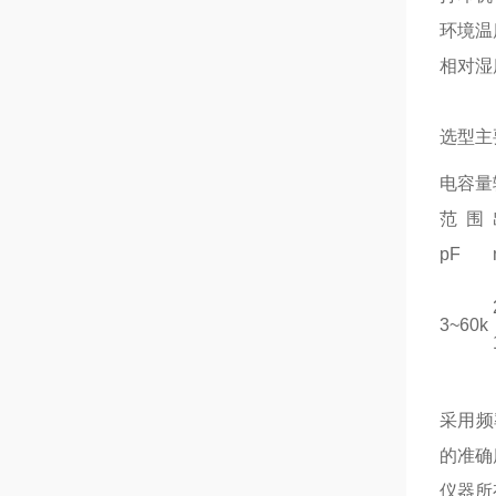
环境温度
相对湿
选型主
电容量
范 围
pF
3~60k
采用频
的准确
仪器所