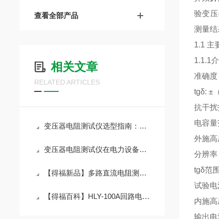
验变压
查看全部产品
测量结
1.1 
1.1.
相关文章
准确度：
RELATED ARTICLES
tgδ: 
抗干扰
电容量范围
变压器电阻测试仪选型指南：精度、量程与功能需求分析
外施高压：
变压器电阻测试仪在电力设备检测中的应用
分辨率：
tgδ
【得福新品】多路直流电阻测试仪-销往杭州/上海/武汉等全国各地
试验电
【得福百科】HLY-100A回路电阻测试仪-2026新品供应杭州、上海、武汉等全国各地
内施高压
输出电流