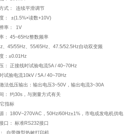
方式： 连续平滑调节
： ±(1.5%×读数+10V)
辨率： 1V
： 45~65Hz整数频率
Hz、45/55Hz、55/65Hz、47.5/52.5Hz自动双变频
：±0.01Hz
： 正接线时试验电流5A / 40~70Hz
验电流10kV / 5A / 40~70Hz
自激法低压输出：输出电压3~50V，输出电流3~30A
间： 约30s，与测量方式有关
2其它指标
： 180V~270VAC，50Hz/60Hz±1%，市电或发电机供电
接口： 标准RS232接口
： 自带微型热敏打印机