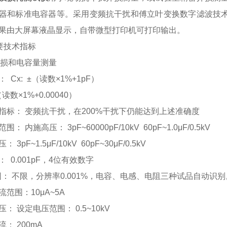
器和标准电容器等。采用变频抗干扰和傅立叶变换数字滤波技
果由大屏幕液晶显示，自带微型打印机可打印输出。
主要技术指标
1介损和电容量测量
 Cx: ±（读数×1%+1pF）
±（读数×1%+0.00040）
指标： 变频抗干扰，在200%干扰下仍能达到上述准确度
： 内施高压： 3pF~60000pF/10kV 60pF~1.0μF/0.5kV
 3pF~1.5μF/10kV 60pF~30μF/0.5kV
 0.001pF，4位有效数字
范围： 不限，分辨率0.001%，电容、电感、电阻三种试品自动识别
流范围：10μA~5A
： 设定电压范围： 0.5~10kV
： 200mA