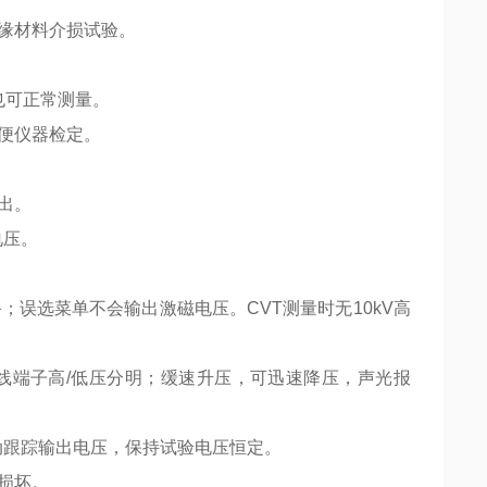
缘材料介损试验。
，也可正常测量。
便仪器检定。
出。
电压。
；误选菜单不会输出激磁电压。CVT测量时无10kV高
线端子高/低压分明；缓速升压，可迅速降压，声光报
自动跟踪输出电压，保持试验电压恒定。
损坏。