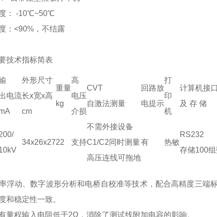
： -10℃~50℃
度：<90%，不结露
要技术指标简表
输
外形尺寸
高
打
重量
CVT
回路放
计算机接
出电流
长x宽x高
电压
印
kg
自激法测量
电提示
及 存 储
mA
cm
介损
机
不需外接设备
200/
RS232
34x26x27
22
支持
C1/C2同时测量
有
热敏
10kV
存储100
高压连线可拖地
率浮动、数字波形分析和电桥自校准等技术，配合高精度三端标
度和稳定性一致。
有量程输入电阻低于2Ω，消除了测试线附加电容的影响。