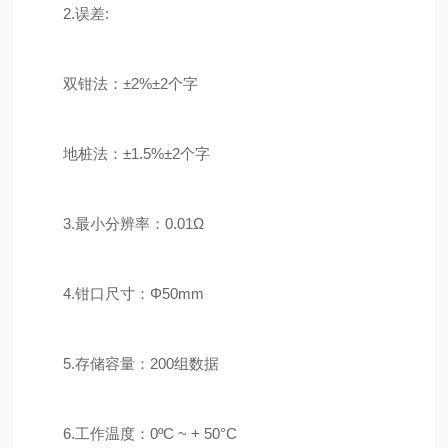
2.误差:
双钳法：±2%±2个字
地桩法：±1.5%±2个字
3.最小分辨率：0.01Ω
4.钳口尺寸：Φ50mm
5.存储容量：200组数据
6.工作温度：0ºC ~ + 50°C