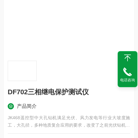
电话咨询
DF702三相继电保护测试仪
产品简介
JK468遥控型中大孔钻机满足光伏、风力发电等行业大坡度施
工，大孔径，多种地质复合应用的要求，改变了之前光伏钻机的
孔径小，岩石钻进速度慢，转场不便的局面，开启了光伏钻孔的