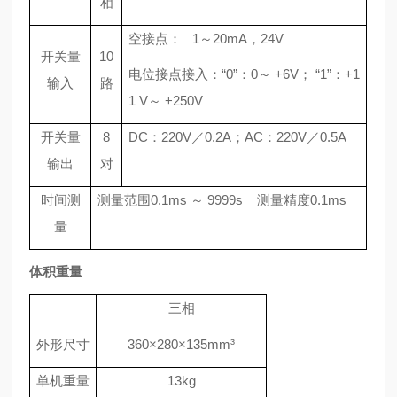
相
空接点：
1
～
20mA
，
24V
开关量
10
电位接点接入：“
0
”：
0
～
+6V
； “
1
”：
+1
输入
路
1 V
～
+250V
开关量
8
DC
：
220V
／
0.2A
；
AC
：
220V
／
0.5A
输出
对
时间测
测量范围
0.1
m
s
～
9999s
测量精度
0.1m
s
量
体积重量
三相
外形尺寸
360
×
280
×
135mm
³
单机重量
13kg