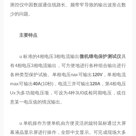
测控仪中因数据通信线路长、频带窄导致的输出波形点数
少的问题。
主要特点
u 标准的4相电压3相电流输出
微机继电保护测试仪
具
有4相电压3相电流输出，可方便地进行各种组合输出进行
各种类型保护试验。单相电压nax可输出
120V
，单相电流
max可输出
40A
(10秒)，电流三并可输出
120A
，第4相电压
Ux为多功能电压项，可设为4种3U0或检同期电压，或任
意某一电压值的情况输出。
u 单机操作方便单机由方便灵活的旋转鼠标通过大屏
幕液晶显示屏进行操作，全部中文显示。可完成现场大多