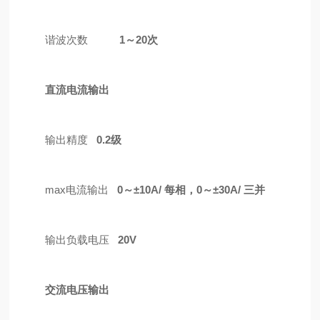
谐波次数
1
～
20
次
直流电流输出
输出精度
0.2级
max电流输出
0
～±
10A
/ 每相，0～±
30A
/ 三并
输出负载电压
20
V
交流电压输出